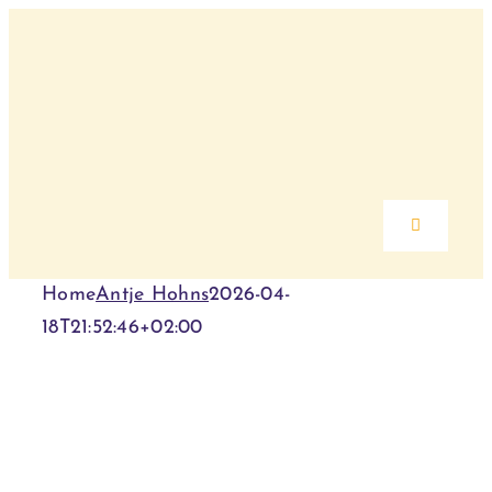
Skip
to
content
Toggle
Navigation
Home
Antje Hohns
2026-04-
Home
18T21:52:46+02:00
Über mich
Angebote