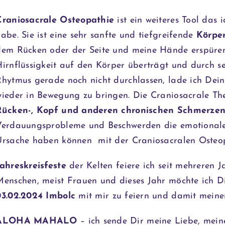
Craniosacrale Osteopathie
ist ein weiteres Tool das
abe. Sie ist eine sehr sanfte und tiefgreifende
Körper
dem Rücken oder der Seite und meine Hände erspüre
Hirnflüssigkeit auf den Körper überträgt und durch se
Rhytmus gerade noch nicht durchlassen, lade ich Dei
wieder in Bewegung zu bringen. Die Craniosacrale The
Rücken-, Kopf und anderen chronischen Schmerze
Verdauungsprobleme und Beschwerden die emotionale
Ursache haben können mit der Craniosacralen Osteop
Jahreskreisfeste
der Kelten feiere ich seit mehreren J
Menschen, meist Frauen und dieses Jahr möchte ich 
03.02.2024
Imbolc
mit mir zu feiern und damit meine
ALOHA MAHALO
– ich sende Dir meine Liebe, mei