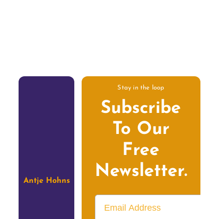
Stay in the loop
Subscribe
To Our
Free
Newsletter.
Antje Hohns