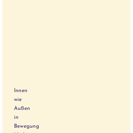
Your
Behandlun
Journey
to
Blog
a
Kurse
Fulfilling
Life
Innen
wie
Außen
in
Bewegung