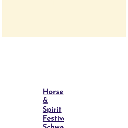
Pferden
Behandlun
Blog
Kurse
Horse
&
Spirit
Festival
Schweiz