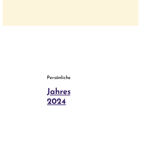
Behandlun
Blog
Kurse
Persönliches
Jahresrückblick-
2024