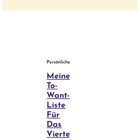
Behandlun
Blog
Kurse
Persönliches
Meine
To-
Want-
Liste
Für
Das
Vierte