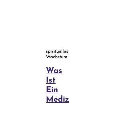
spirituelles
Wachstum
Was
Ist
Ein
Medizinrad?