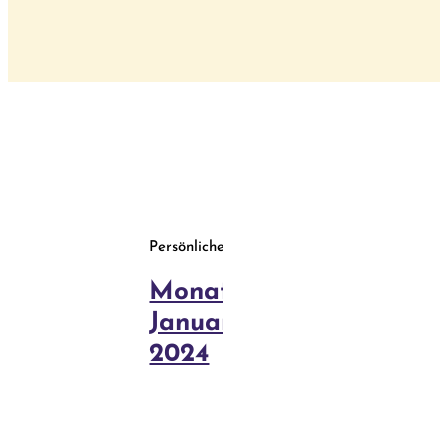
Behandlun
Blog
Kurse
Persönliches
Monatsrückblick
Januar
2024