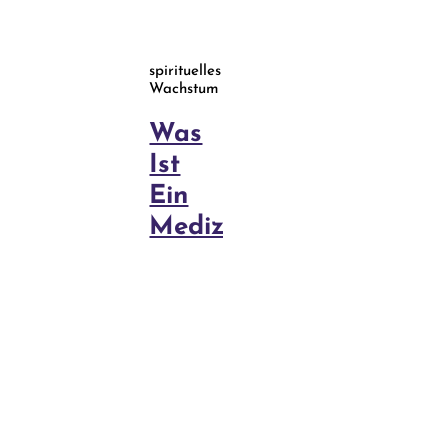
spirituelles
Wachstum
Was
Ist
Ein
Medizinrad?