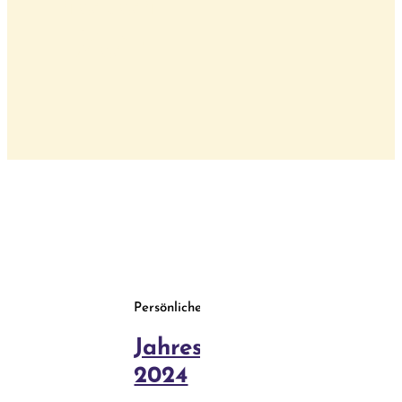
neuen
Behandlun
Zeit
Blog
Kurse
Persönliches
Jahresrückblick-
2024