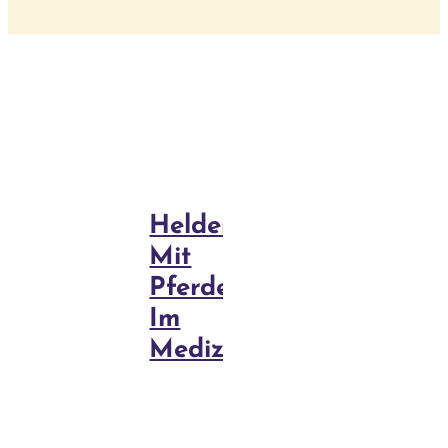
Behandlun
Blog
Kurse
Heldenreise
Mit
Pferden
Im
Medizinrad