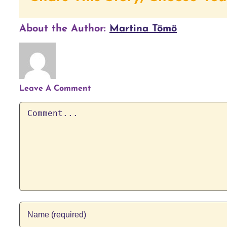
Abschnitts
einschreiben,
6
um
About the Author:
Martina Tömö
–
auf
Ernten.
Kursinhalte
zugreifen
zu
Leave A Comment
können.
Comment